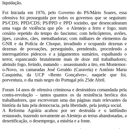
liquidação.
Foi Iniciada em 1976, pelo Governo do PS/Mário Soares, essa
ofensiva foi prosseguida por todos os governos que se seguiram:
PS/CDS; PPD/CDS; PS/PPD e PPD sozinho, que desencadearam
uma vaga de violência que pôs
o Alentejo a ferro e fogo, num
cenário repetido do tempo do fascismo; com helicópteros, aviões,
jipes, cavalos, cães, metralhadoras; com milhares de elementos da
GNR e da Polícia de Choque, invadindo e ocupando dezenas e
dezenas de povoações, perseguindo, prendendo, procedendo a
interrogatórios pidescos e a julgamentos sumários, espalhando o
terror, espancando brutalmente mais de doze mil trabalhadores;
abrindo fogo, ferindo, matando – assassinando a tiro, em Montemor-
o-Novo, os camaradas José Geraldo (Caravela) e António Maria
Casquinha, da UCP «Bento Gonçalves», naquele que foi,
porventura, o dia mais negro do Portugal pós 25de Abril.
Foram 14 anos de ofensiva criminosa e destruidora comandada pela
contra-revolução – tantos quantos os da resistência heróica dos
trabalhadores, que escreveram uma das páginas mais relevantes da
história da luta pela democracia, pela liberdade, pela justiça social.
A Reforma Agrária acabou por ser destruída e o latifúndio
restaurado, trazendo novamente ao Alentejo as terras abandonadas, a
desertificação, o desemprego, a miséria e a fome.