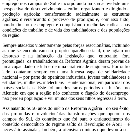
emprego nos campos do Sul e incorporando na sua actividade uma
perspectiva de desenvolvimento – enfim, organizando e dirigindo a
produção agrícola; transformando radicalmente as estruturas
agrárias; diversificando o processo de produção e, com isso tudo,
pondo fim ao desemprego e conquistando melhorias radicais nas
condições de trabalho e de vida dos trabalhadores e das populações
da região.
Sempre atacados violentamente pelas forças reaccionárias, incluindo
as que se encontravam no próprio aparelho estatal, que agiam no
desprezo e na infracção da legislação que, entretanto, fora
promulgada, os trabalhadores da Reforma Agrária deram provas de
uma capacidade de luta e de uma criatividade singulares. Por outro
lado, contaram sempre com uma imensa vaga de solidariedade
nacional – por parte de operários industriais, jovens trabalhadores e
estudantes, mulheres, intelectuais – e internacional, em particular dos
países socialistas. Este foi um dos raros períodos da história no
Alentejo em que a região não conheceu o flagelo do desemprego,
não perdeu população e viu muitos dos seus filhos regressar à terra.
Assinalando os 50 anos do início da Reforma Agrária - do seu êxito,
das profundas e revolucionárias transformações que operou nos
campos do Sul, do contributo que foi para o enriquecimento do
conteúdo democrático do regime saído da Revolução de Abril – é
necessário assinalar, também, a ofensiva criminosa que levou à sua