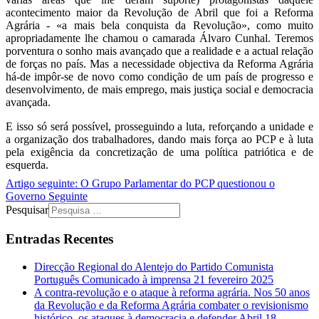
acontecimento maior da Revolução de Abril que foi a Reforma
Agrária - «a mais bela conquista da Revolução», como muito
apropriadamente lhe chamou o camarada Álvaro Cunhal. Teremos
porventura o sonho mais avançado que a realidade e a actual relação
de forças no país. Mas a necessidade objectiva da Reforma Agrária
há-de impôr-se de novo como condição de um país de progresso e
desenvolvimento, de mais emprego, mais justiça social e democracia
avançada.
E isso só será possível, prosseguindo a luta, reforçando a unidade e
a organização dos trabalhadores, dando mais força ao PCP e à luta
pela exigência da concretização de uma política patriótica e de
esquerda.
Artigo seguinte: O Grupo Parlamentar do PCP questionou o
Governo
Seguinte
Pesquisar
Entradas Recentes
Direcção Regional do Alentejo do Partido Comunista
Português Comunicado à imprensa
21 fevereiro 2025
A contra-revolução e o ataque à reforma agrária. Nos 50 anos
da Revolução e da Reforma Agrária combater o revisionismo
histórico, os ataques à democracia e defender Abril
18