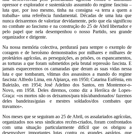
opressor e explorador e sustentáculo assumido do regime fascista –
luta que, por isso mesmo, tinha na consigna «a terra a quem a
trabalha» uma referência fundamental. Décadas de uma luta que
nunca deixaremos de valorizar devidamente, pelo que ela significou
no combate ao fascismo e na construção do 25 de Abril libertador e
pelo papel que nela desempenhou o nosso Partido, seu grande
organizador e dirigente.
Na nossa memória colectiva, perdurará para sempre o exemplo de
coragem e de heroísmo demonstrados por milhares e milhares de
proletários agrícolas, as perseguições, as prisões, os espancamentos,
as torturas a que foram submetidos pela brutal repressão fascista. E
jamais esqueceremos os camaradas que deram as suas vidas nessa
luta e que tombaram, vítimas dos assassinos a mando do regime
fascista: Alfredo Lima, em Alpiarça, em 1950; Catarina Eufémia, em
Baleizão, em 1954; José Adelino dos Santos, em Montemor-o-
Novo, em 1958. Deles diremos, como diz a Heróica de Lopes-
Graça: «os mortos não os deixamos/para trás/abandonados/ fazemos
deles bandeiras/guias e mestres soldados/dos combates que
travamos».
Nos meses que se seguiram ao 25 de Abril, os assalariados agrícolas,
organizados nos seus sindicatos recém-criados, foram confrontados
com uma situação particularmente difícil que os obrigou a
desenvolver importantes lutas contra os grandes agrários, que