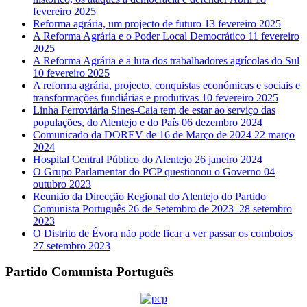
fevereiro 2025
Reforma agrária, um projecto de futuro
13 fevereiro 2025
A Reforma Agrária e o Poder Local Democrático
11 fevereiro
2025
A Reforma Agrária e a luta dos trabalhadores agrícolas do Sul
10 fevereiro 2025
A reforma agrária, projecto, conquistas económicas e sociais e
transformações fundiárias e produtivas
10 fevereiro 2025
Linha Ferroviária Sines-Caia tem de estar ao serviço das
populações, do Alentejo e do País
06 dezembro 2024
Comunicado da DOREV de 16 de Março de 2024
22 março
2024
Hospital Central Público do Alentejo
26 janeiro 2024
O Grupo Parlamentar do PCP questionou o Governo
04
outubro 2023
Reunião da Direcção Regional do Alentejo do Partido
Comunista Português 26 de Setembro de 2023
28 setembro
2023
O Distrito de Évora não pode ficar a ver passar os comboios
27 setembro 2023
Partido Comunista Português