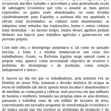
recusavam dar-lhes trabalho e procediam a uma generalizada acção
de sabotagem económica que viria a assumir as mais graves
expressões: os gados eram abandonados ou eram levadas
clandestinamente para Espanha; a azeitona não era apanhada e
olivais eram incendiados; as culturas eram abandonadas; as
máquinas eram retiradas das explorações; hortas e outras culturas
eram destruídas – ao mesmo tempo, muitos desses agrários pediam
dinheiro aos bancos para trabalhos agrícolas e gastavam-no em
proveito próprio.
Com tudo isto, o desemprego aumentava e, tal como no passado
fascista, a fome e a miséria instalavam-se nas casas dos
trabalhadores. Assim, «a Reforma Agrária surge natural como a
própria vida, aparece como necessidade objectiva de resolver o
problema do desemprego e da produção, como solução
indispensável e única».
E nasceu no dia em que os trabalhadores, pela primeira vez na
História do nosso País, tomaram a decisão histórica de ocupar as
terras do latifúndio (de início apenas terras incultas e abandonadas) e
de imediato as começaram a cultivar, num processo em que milhares
de homens e mulheres, tomando nas próprias mãos os seus destinos,
passaram a trabalhar mais de um milhão de hectares de terra,
concretizando um inovador programa de transformação económica e
de justiça social que iria resolver os problemas da produção e do