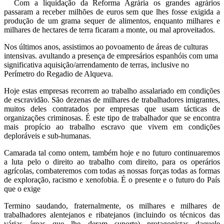
Com a liquidação da Reforma Agrária os grandes agrários
passaram a receber milhões de euros sem que lhes fosse exigida a
produção de um grama sequer de alimentos, enquanto milhares e
milhares de hectares de terra ficaram a monte, ou mal aproveitados.
Nos últimos anos, assistimos ao povoamento de áreas de culturas
intensivas. avultando a presença de empresários espanhóis com uma
significativa aquisição/arrendamento de terras, inclusive no
Perímetro do Regadio de Alqueva.
Hoje estas empresas recorrem ao trabalho assalariado em condições
de escravidão. São dezenas de milhares de trabalhadores imigrantes,
muitos deles contratados por empresas que usam tácticas de
organizações criminosas. É este tipo de trabalhador que se encontra
mais propício ao trabalho escravo que vivem em condições
deploráveis e sub-humanas.
Camarada tal como ontem, também hoje e no futuro continuaremos
a luta pelo o direito ao trabalho com direito, para os operários
agrícolas, combateremos com todas as nossas forças todas as formas
de exploração, racismo e xenofobia. É o presente e o futuro do País
que o exige
Termino saudando, fraternalmente, os milhares e milhares de
trabalhadores alentejanos e ribatejanos (incluindo os técnicos das
várias áreas que lhe deram suporte) protagonistas daquele