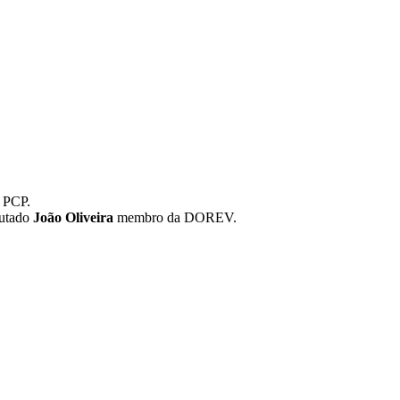
o PCP.
putado
João Oliveira
membro da DOREV.