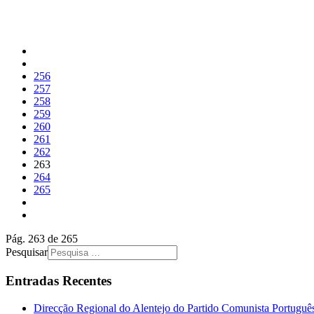
256
257
258
259
260
261
262
263
264
265
Pág. 263 de 265
Pesquisar
Entradas Recentes
Direcção Regional do Alentejo do Partido Comunista Portugu